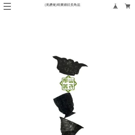
(美濃焼)萌黄線紋長角皿