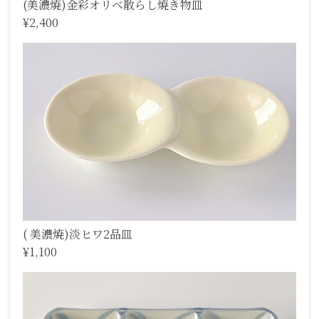
(美濃焼)金彩オリベ散らし焼き物皿
¥2,400
( 美濃焼)淡ヒワ2品皿
¥1,100