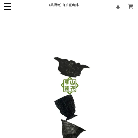
(美濃焼)山茶花角鉢