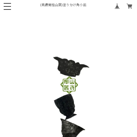
(美濃焼桂山窯)塗り分け角小皿