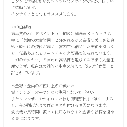
ピンクに金線を引いたシンプルなデザインですが、佇まい
に感動します。
インテリアとしてもオススメします。
＊中山製陶
高品質のハンドペイント（手描き）洋食器メーカーです。
特に「美濃の大倉陶園」と評されるほど白磁の美しさと金
彩・絵付けの技術が高く、宮内庁へ納品した実績を持つな
ど、気品あふれるボーンチャイナ製品で知られています。
「幻のナカヤマ」と言われ高品質を追求するあまり大量生
産できず、現在は実質的な生産を終えて「幻の洋食器」と
評されています。
＊金線・金画のご使用上のお願い＊
電子レンジ・オーブンには使用しないで下さい。
またクレンザーやナイロンたわし(研磨剤付)で強くこする
と、金が剥げたり表面にキズを付ける原因になります。
食洗機で長時間に渡って使用されますと金線や絵柄を傷め
る事になります。