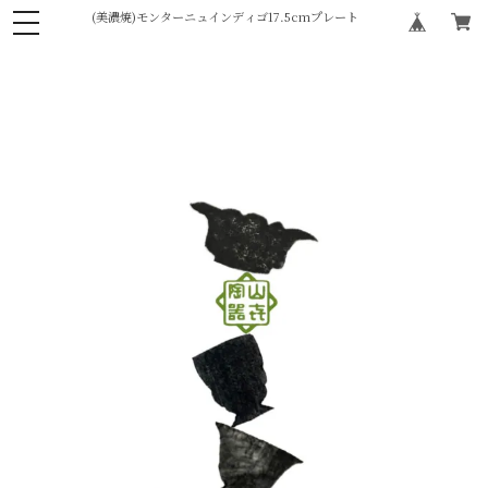
(美濃焼)モンターニュインディゴ17.5cmプレート