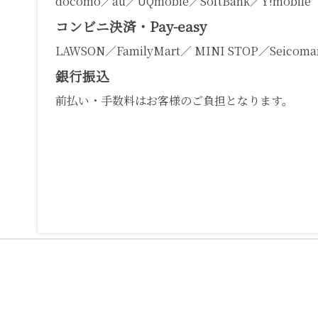
docomo／au／UQmobie／SoftBank／Y!mobile
コンビニ決済・Pay-easy
LAWSON／FamilyMart／ MINI STOP／Seicomar
銀行振込
前払い・手数料はお客様のご負担となります。