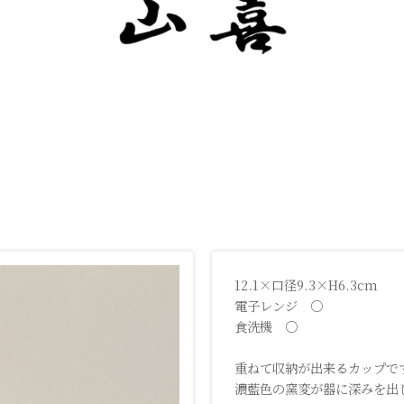
12.1×口径9.3×H6.3cm
電子レンジ ○
食洗機 ○
重ねて収納が出来るカップで
濃藍色の窯変が器に深みを出