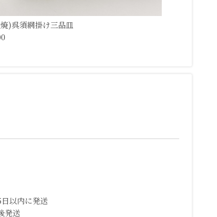
濃焼)呉須網掛け三品皿
00
5日以内に発送
後発送