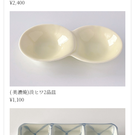
¥2,400
( 美濃焼)淡ヒワ2品皿
¥1,100