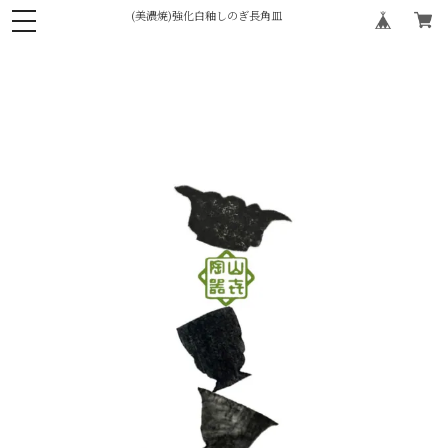
(美濃焼)強化白釉しのぎ長角皿