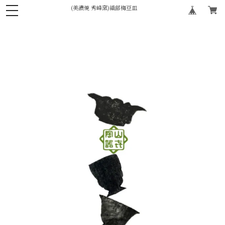
(美濃焼 秀峰窯)織部梅豆皿