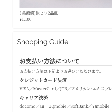
( 美濃焼)淡ヒワ2品皿
¥1,100
Shopping Guide
お支払い方法について
お支払い方法は下記よりお選びいただけます。
クレジットカード決済
VISA／MasterCard／JCB／アメリカン･エキスプ
キャリア決済
docomo／au／UQmobie／SoftBank／Y!mobile