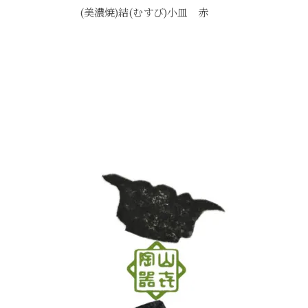
(美濃焼)結(むすび)小皿 赤