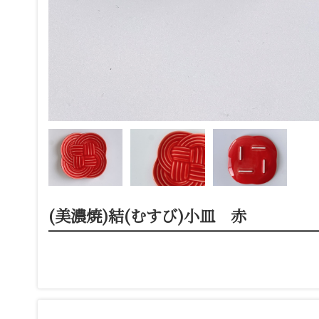
(美濃焼)結(むすび)小皿 赤