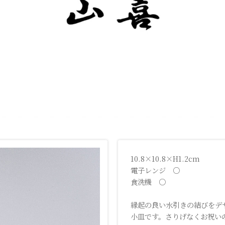
10.8×10.8×H1.2cm
電子レンジ ○
食洗機 ○
縁起の良い水引きの結びをデ
小皿です。さりげなくお祝い