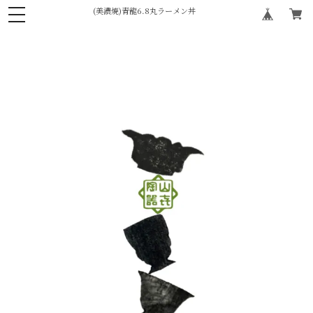
(美濃焼)青龍6.8丸ラーメン丼