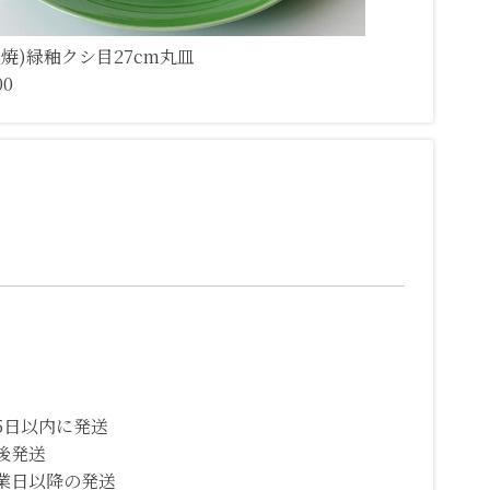
濃焼)緑釉クシ目27cm丸皿
00
5日以内に発送
後発送
業日以降の発送