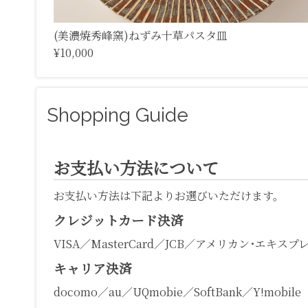
(美濃焼秀峰窯)ねずみ十草パスタ皿
¥10,000
Shopping Guide
お支払い方法について
お支払い方法は下記よりお選びいただけます。
クレジットカード決済
VISA／MasterCard／JCB／アメリカン･エキスプ
キャリア決済
docomo／au／UQmobie／SoftBank／Y!mobile