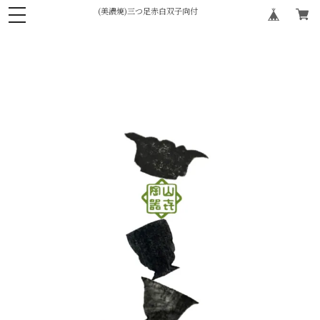
(美濃焼)三つ足赤白双子向付