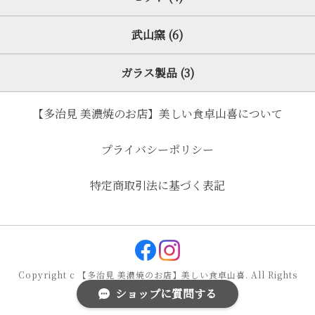
武山窯 (6)
ガラス製品 (3)
【多治見 美濃焼のお店】美しい食卓山喜について
プライバシーポリシー
特定商取引法に基づく表記
Copyright c 【多治見 美濃焼のお店】美しい食卓山喜. All Rights
ショップに質問する
Reserved.