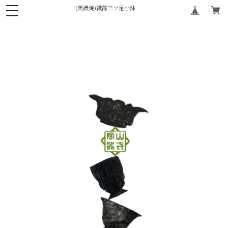
(美濃焼)織部三ツ足小鉢