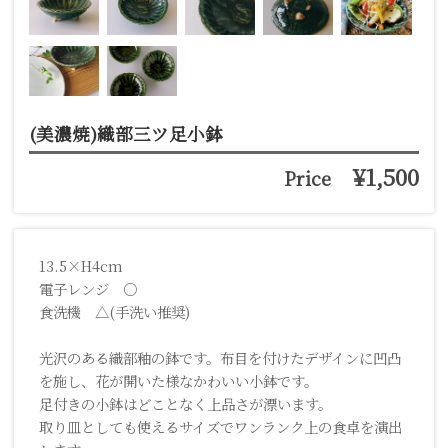
(美濃焼)織部三ツ足小鉢
¥1,500
Price
13.5×H4cm
電子レンジ ○
食洗機 △(手洗い推奨)
光沢のある織部釉の鉢です。布目を付けたデザインに凹凸
を施し、花が開いた様なかわいい小鉢です。
足付きの小鉢はどことなく上品さが漂います。
取り皿としても使えるサイズでワンランク上の食卓を演出