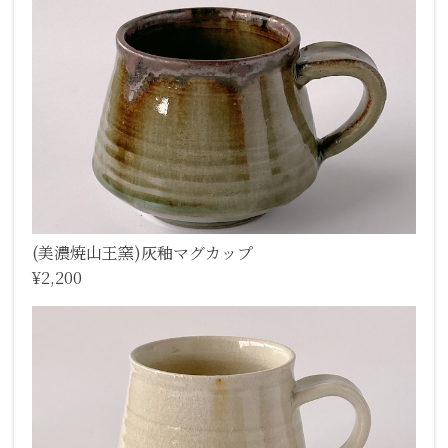
(美濃焼山王窯)灰釉マグカップ
¥2,200